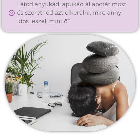
Látod anyukád, apukád állapotát most
és szeretnéd azt elkerülni, mire annyi
idős leszel, mint ő?