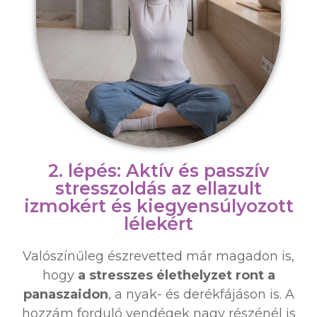
2. lépés: Aktív és passzív
stresszoldás az ellazult
izmokért és kiegyensúlyozott
lélekért
Valószínűleg észrevetted már magadon is,
hogy
a stresszes élethelyzet ront a
panaszaidon
, a nyak- és derékfájáson is. A
hozzám forduló vendégek nagy részénél is