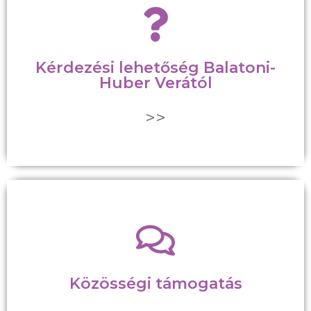
Nem maradsz egyedül, személyesen fogok
válaszolni minden feltett kérdésedre e-mailen vagy
Kérdezési lehetőség Balatoni-
a közös Facebook csoportban. Bármit kérdezhetsz
Huber Verától
én ott leszek és válaszolok.
>>
A programhoz tartozó Facebook csoportban nem
maradsz egyedül, rendszeres motivációval
támogatunk az úton. A Facebook csoportban
örökre tag lehetsz, így bármikor a jövőben is
Közösségi támogatás
fordulhatsz hozzánk. A csoportban lévő inspiráló
bejegyzések és szakmai tartalmak pedig segítenek