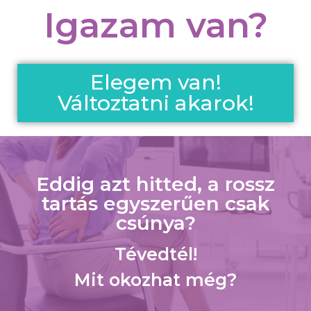
Igazam van?
Elegem van!
Változtatni akarok!
Eddig azt hitted, a rossz
tartás egyszerűen csak
csúnya?
Tévedtél!
Mit okozhat még?