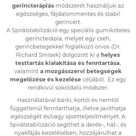
gerincterápiás
módszerét használjuk az
egészséges, fájdalommentes és stabil
gerincért.
A Spirálstabilizáció egy speciális gumiköteles
gerincterápia, melyet egy cseh,
gerincbetegekkel foglalkozó orvos (Dr.
Richard Smisek) dolgozott ki a
helyes
testtartás kialakítása és fenntartása
,
valamint
a mozgásszervi betegségek
megelőzése és kezelése
céljából. Ez egy
rendkívül sokoldalú módszer.
Használatával bárki, kortól és nemtől
függetlenül fenntarthatja, illetve javíthatja
egészségét és/vagy sportteljesítményét. A
Spirálstabilizáció segíthet a derék-, hát-, és
nyakfájás kezelésében, hozzájárulhat a