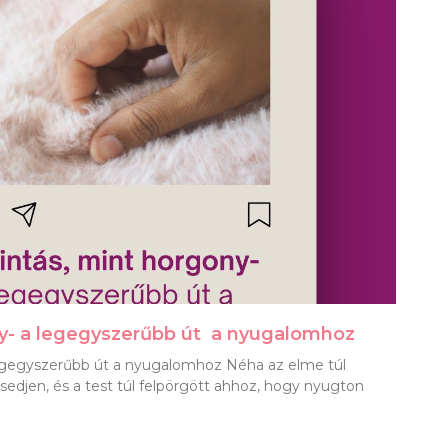
ny- a legegyszerűbb út a nyugalomhoz
legegyszerűbb út a nyugalomhoz Néha az elme túl
edjen, és a test túl felpörgött ahhoz, hogy nyugton