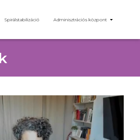
Spirálstabilizáció
Adminisztrációs központ
k