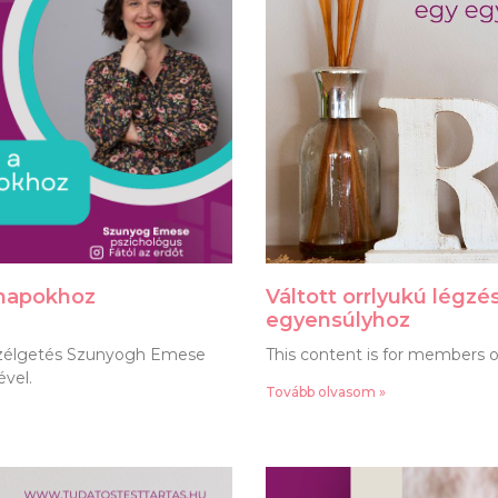
znapokhoz
Váltott orrlyukú légzé
egyensúlyhoz
szélgetés Szunyogh Emese
This content is for members o
ével.
Tovább olvasom »