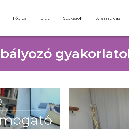
Főoldal
Blog
Szokások
Stresszoldás
abályozó gyakorlato