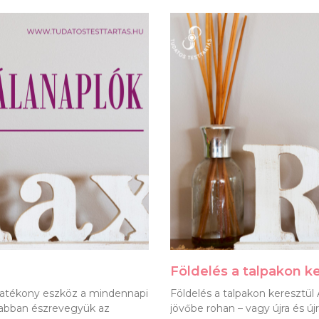
Földelés a talpakon k
 hatékony eszköz a mindennapi
Földelés a talpakon keresztül
sabban észrevegyük az
jövőbe rohan – vagy újra és ú