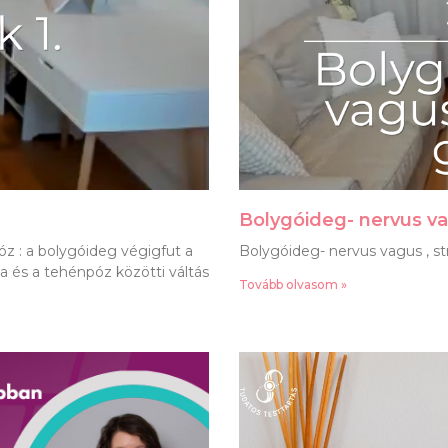
Bolygóideg- nervus va
z : a bolygóideg végigfut a
Bolygóideg- nervus vagus , st
a és a tehénpóz közötti váltás
Tovább olvasom »