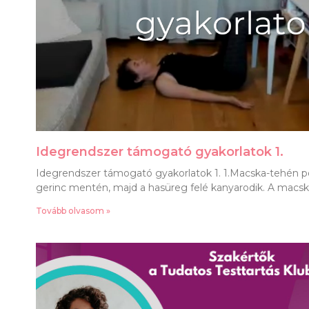
Idegrendszer támogató gyakorlatok 1.
Idegrendszer támogató gyakorlatok 1. 1.Macska-tehén pó
gerinc mentén, majd a hasüreg felé kanyarodik. A macsk
Tovább olvasom »