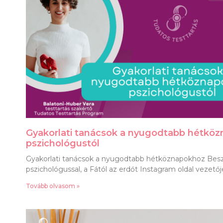
Gyakorlati tanácsok a nyugodtabb hétkö
pszichológustól
Gyakorlati tanácsok a nyugodtabb hétköznapokhoz Be
pszichológussal, a Fától az erdőt Instagram oldal vezetőj
Tovább olvasom »