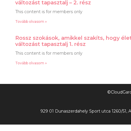
változást tapasztalj – 2. rész
This content is for members only
Tovább olvasom »
Rossz szokások, amikkel szakíts, hogy éle
változást tapasztalj 1. rész
This content is for members only
Tovább olvasom »
©CloudGarde
929 01 Dunaszerdahely Sport utca 1260/51, A