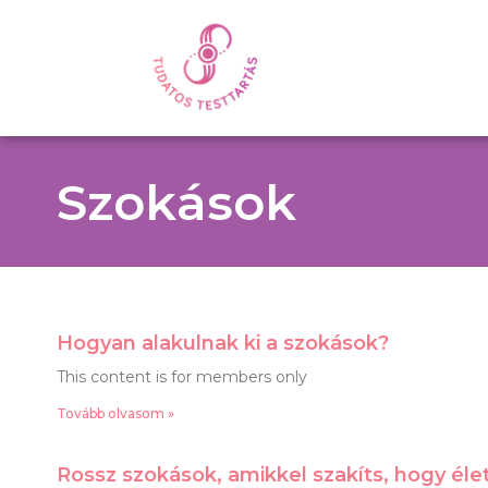
Szokások
Hogyan alakulnak ki a szokások?
This content is for members only
Tovább olvasom »
Rossz szokások, amikkel szakíts, hogy éle