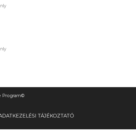
nly
nly
ine Program©
ADATKEZELÉSI TÁJÉKOZTATÓ