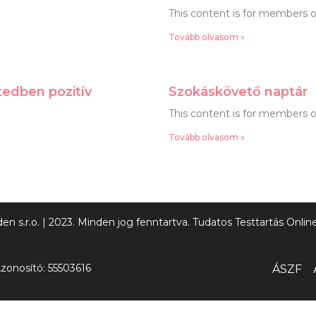
This content is for members o
Tovább olvasom »
tedben pozitív
Szokáskövető naptár
This content is for members o
Tovább olvasom »
n s.r.o. | 2023. Minden jog fenntartva. Tudatos Testtartás Onl
zonosító: 55503616
ÁSZF