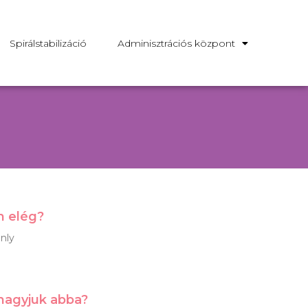
Spirálstabilizáció
Adminisztrációs központ
m elég?
nly
 hagyjuk abba?