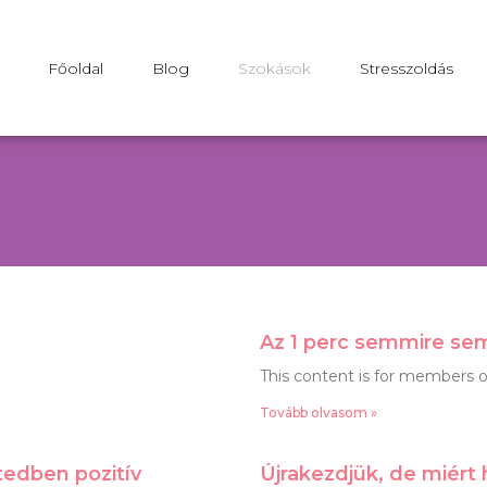
Főoldal
Blog
Szokások
Stresszoldás
Az 1 perc semmire se
This content is for members o
Tovább olvasom »
tedben pozitív
Újrakezdjük, de miért