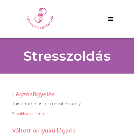
Stresszoldás
Légzésfigyelés
This content is for members only
Tovább olvasom »
Váltott orrlyukú légzés