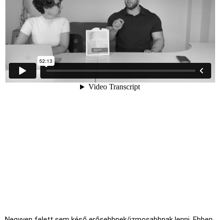
Negyven felett sem késő erősebbnek/izmosabbnak lenni. Ebben 