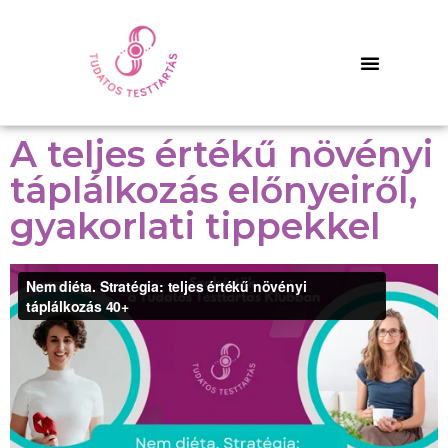
A teljes értékű növényi
táplálkozás előnyeiről,
gyakorlati tippekkel