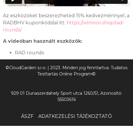
Az eszközöket beszerezheted 15% kedvezménnyel, a
RADBHV kuponkóddal itt:
https://wimoov.shop/rad-
rounds/
A videóban használt eszközök:
RAD rounds
©CloudGarden s.r.o. | 2023. Minden jog fenntartva. Tudatos
Testtartás Online Program©
929 01 Dunaszerdahely Sport utca 1260/51, Azonosító:
55503616
ÁSZF
ADATKEZELÉSI TÁJÉKOZTATÓ