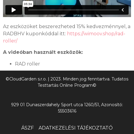
Az eszközöket beszerezheted 15% kedvezménnyel, a
RADBHV kuponkóddal itt:
https://wimoov.shop/rad-
roller/
A videóban használt eszközök:
RAD roller
©CloudGarden s.r.o. | 2023. Minden jog fenntartva. Tudatos
Testtartás Online Program©
929 01 Dunaszerdahely Sport utca 1260/51, Azonosító:
55503616
ÁSZF
ADATKEZELÉSI TÁJÉKOZTATÓ