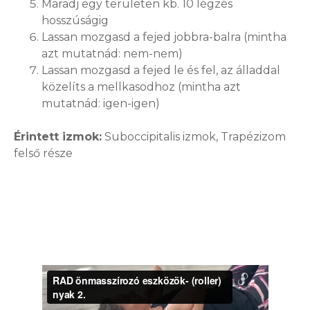
Maradj egy területen kb. 10 légzés
hosszúságig
Lassan mozgasd a fejed jobbra-balra (mintha
azt mutatnád: nem-nem)
Lassan mozgasd a fejed le és fel, az álladdal
közelíts a mellkasodhoz (mintha azt
mutatnád: igen-igen)
Érintett izmok:
Suboccipitalis izmok, Trapézizom
felső része