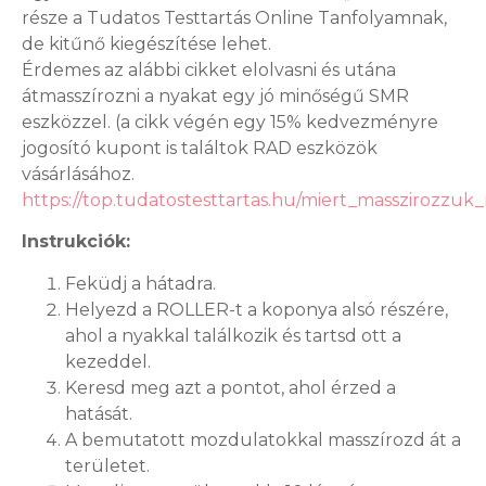
része a Tudatos Testtartás Online Tanfolyamnak,
de kitűnő kiegészítése lehet.
Érdemes az alábbi cikket elolvasni és utána
átmasszírozni a nyakat egy jó minőségű SMR
eszközzel. (a cikk végén egy 15% kedvezményre
jogosító kupont is találtok RAD eszközök
vásárlásához.
https://top.tudatostesttartas.hu/miert_masszirozzu
Instrukciók:
Feküdj a hátadra.
Helyezd a ROLLER-t a koponya alsó részére,
ahol a nyakkal találkozik és tartsd ott a
kezeddel.
Keresd meg azt a pontot, ahol érzed a
hatását.
A bemutatott mozdulatokkal masszírozd át a
területet.