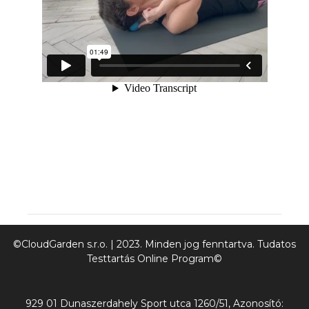
©CloudGarden s.r.o. | 2023. Minden jog fenntartva. Tudatos
Testtartás Online Program©
929 01 Dunaszerdahely Sport utca 1260/51, Azonosító: