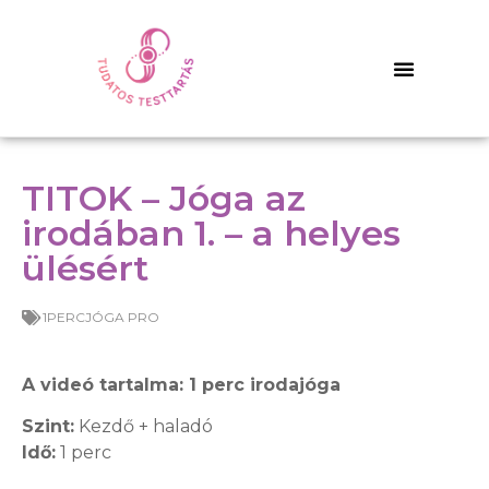
TITOK – Jóga az
irodában 1. – a helyes
ülésért
1PERCJÓGA PRO
A videó tartalma: 1 perc irodajóga
Szint:
Kezdő + haladó
Idő:
1 perc