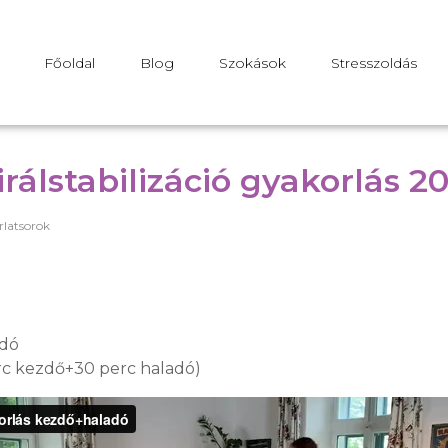
Főoldal
Blog
Szokások
Stresszoldás
rálstabilizáció gyakorlás 202
rlatsorok
adó
rc kezdő+30 perc haladó)