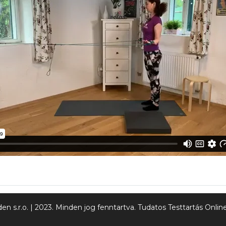
n s.r.o. | 2023. Minden jog fenntartva. Tudatos Testtartás Onl