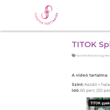
TITOK Spi
Spirálstabilizáció gyako
A videó tartalma:
Szint:
Kezdő + hal
Idő:
60 perc (30 pe