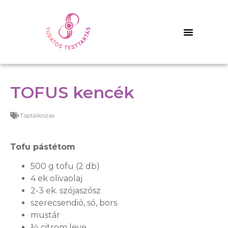
TOFUS kencék
Táplálkozás
Tofu pástétom
500 g tofu (2 db)
4 ek olivaolaj
2-3 ek. szójaszósz
szerecsendió, só, bors
mustár
½ citrom leve