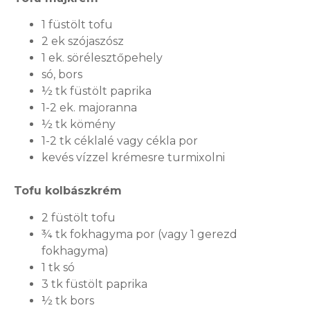
1 füstölt tofu
2 ek szójaszósz
1 ek. sörélesztőpehely
só, bors
½ tk füstölt paprika
1-2 ek. majoranna
½ tk kömény
1-2 tk céklalé vagy cékla por
kevés vízzel krémesre turmixolni
Tofu kolbászkrém
2 füstölt tofu
¾ tk fokhagyma por (vagy 1 gerezd
fokhagyma)
1 tk só
3 tk füstölt paprika
½ tk bors