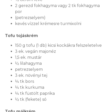
2 gerezd fokhagyma vagy 2 tk fokhagyma
por
(petrezselyem)
kevés vízzel krémesre turmixolni
Tofu tojáskrém
150 g tofu (1 db) kicsi kockákra felszeletelve
3 ek. vegán majonéz
1,5 ek. mustár
½ lilahagyma
petrezselyem
3 ek. növényi tej
¼ tk bors
¼ tk kurkuma
¼ tk füstölt paprika
½ tk (fekete) só
Tofu májkrém