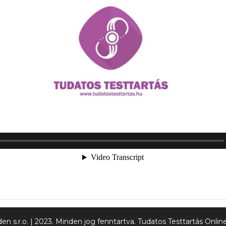
n s.r.o. | 2023. Minden jog fenntartva. Tudatos Testtartás Onl