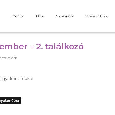
Főoldal
Blog
Szokások
Stresszoldás
ember – 2. találkozó
dezz-felelek
j gyakorlatokkal