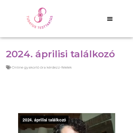
2024. áprilisi találkozó
Online gyakorló óra kérdezz-felelek