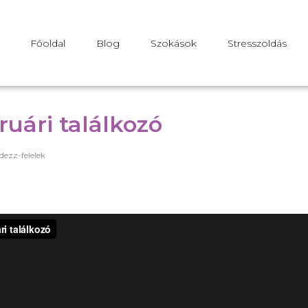
Főoldal
Blog
Szokások
Stresszoldás
ruári találkozó
dezz-felelek