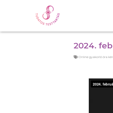
2024. feb
Online gyakorló óra kér