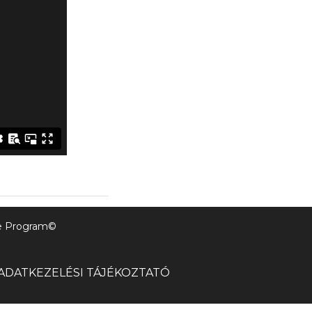
ine Program©
ADATKEZELÉSI TÁJÉKOZTATÓ