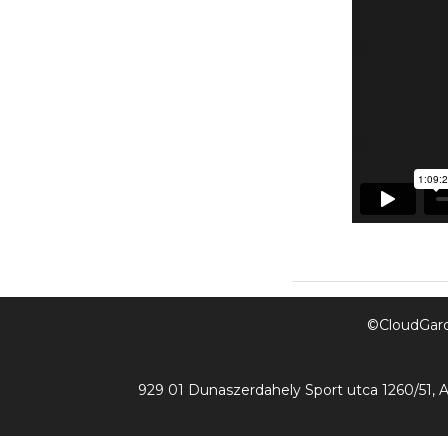
©CloudGarde
929 01 Dunaszerdahely Sport utca 1260/51, A