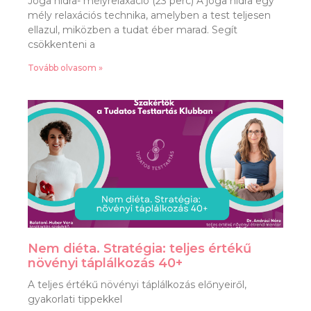
Jóga nidra- mélyrelaxáció (23 perc) A jóga nidra egy
mély relaxációs technika, amelyben a test teljesen
ellazul, miközben a tudat éber marad. Segít
csökkenteni a
Tovább olvasom »
Nem diéta. Stratégia: teljes értékű
növényi táplálkozás 40+
A teljes értékű növényi táplálkozás előnyeiről,
gyakorlati tippekkel