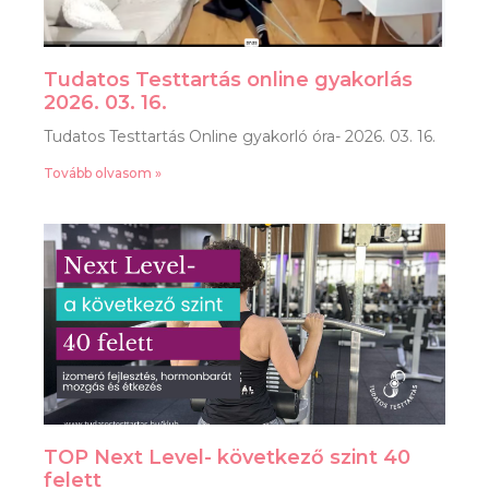
Tudatos Testtartás online gyakorlás
2026. 03. 16.
Tudatos Testtartás Online gyakorló óra- 2026. 03. 16.
Tovább olvasom »
TOP Next Level- következő szint 40
felett​