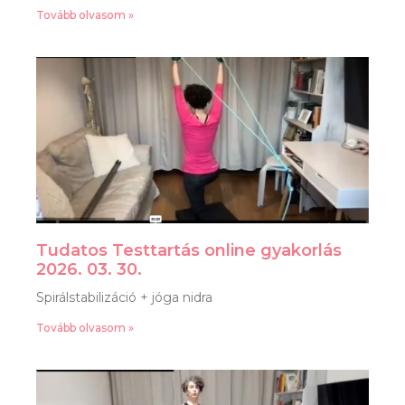
Tovább olvasom »
Tudatos Testtartás online gyakorlás
2026. 03. 30.
Spirálstabilizáció + jóga nidra
Tovább olvasom »