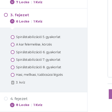
7 Lecke
|
1 Kvíz
A hát helyes helyzete gömbölyítésnél
Nyújtás
A helyes légzés
Tudatos Testtartás Tanfolyam alapok- 1. a
3. fejezet
Spirálstabilizáció 3/1. gyakorlat
helyes testtartás
Hasbehúzás a gyakorlatok közben
6 Lecke
|
1 Kvíz
Spirálstabilizáció 3/2. gyakorlat
Tudatos Testtartás Tanfolyam alapok- 2. a
A medence billentése falnál
testtartás ellenőrzése
A lábfej és a lábujjak helyes beállítása
A medence helyzetének beállítása
Spirálstabilizáció 5. gyakorlat
Tudatos Testtartás Tanfolyam alapok- 3.
A lábak helyzetének beállítása
Hogyan stabilizálj?
A hát helyes helyzete gömbölyítésnél
A kar felemelése, körzés
A mozdulatok helyes sorrendje
A kötél rögzítése
A derék/hát helyes beállítása
Spirálstabilizáció 6. gyakorlat
Spirálstabilizáció 4. gyakorlat
gömbölyítésnél
A kötél felvétele kézre
Spirálstabilizáció 7. gyakorlat
Gyors relaxáció
Tudatos Testtartás Tanfolyam alapok 4.-
A kötél rögzítése kilincsre, radiátorra
Spirálstabilizáció 8. gyakorlat
Helyes testtartás gyakorlás közben
2. kvíz
Hasi, mellkasi, tüdőcsúcsi légzés
A fej helyes helyzete, nyújtózás
3. kvíz
A vállak helyzetének beállítása
Spirálstabilizáció 2. gyakorlat
4. fejezet
A kezek helyzete, kötél tartása
8 Lecke
|
1 Kvíz
A könyök helyzetének beállítása