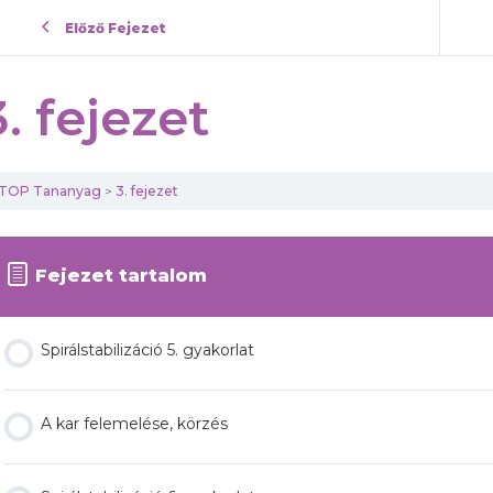
Előző Fejezet
3. fejezet
TOP Tananyag
3. fejezet
Fejezet tartalom
Spirálstabilizáció 5. gyakorlat
A kar felemelése, körzés