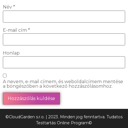
Név
*
E-mail cím
*
Honlap
A nevem, e-mail címem, és weboldalcímem mentése
a böngészőben a következő hozzászólásomhoz.
©CloudGarden s.r.o. | 2023. Minden jog fenntartva. Tudatos
Testtartás Online Program©