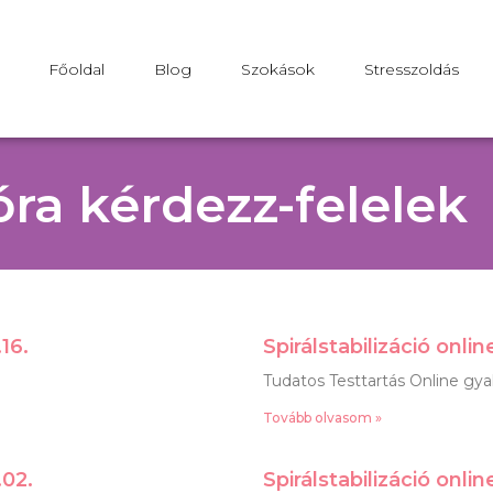
Főoldal
Blog
Szokások
Stresszoldás
óra kérdezz-felelek
16.
Spirálstabilizáció onli
Tudatos Testtartás Online gyak
Tovább olvasom »
.02.
Spirálstabilizáció onli