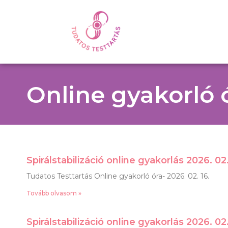
Online gyakorló 
Spirálstabilizáció online gyakorlás 2026. 02.
Tudatos Testtartás Online gyakorló óra- 2026. 02. 16.
Tovább olvasom »
Spirálstabilizáció online gyakorlás 2026. 02