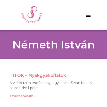
Németh István
TITOK – Nyakgyakorlatok
A videó tartalma: 5 db nyakgyakorlat Szint: Kezdő +
haladóIdő: 1 perc
Tovább olvasom »